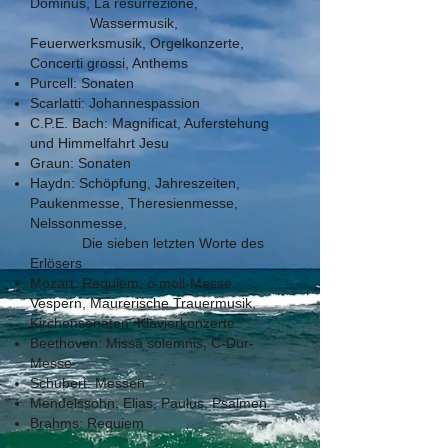
Dominus, La resurrezione,
Wassermusik,
Feuerwerksmusik, Orgelkonzerte,
Concerti grossi, Anthems
Purcell: Sonaten
Scarlatti: Johannespassion
C.P.E. Bach: Magnificat, Auferstehung
und Himmelfahrt Jesu
Graun: Sonaten
Haydn: Schöpfung, Jahreszeiten,
Paukenmesse, Theresienmesse,
Nelssonmesse,
Die sieben letzten Worte des
Erlösers
Mozart: Requiem, c-moll-Messe,
Vespern, Maurerische Trauermusik,
Kirchensonaten, Klavierkonzerte
Beethoven: Missa solemnis, C-Dur-
Messe
Schubert: Messen
Mendelssohn: Elias, Paulus, Psalmen
Brahms: Requiem