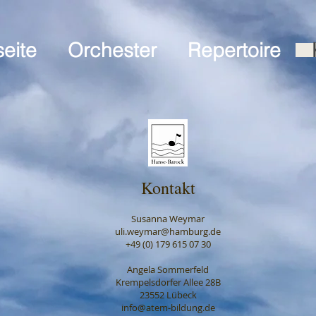
seite
Orchester
Repertoire
Kontakt​
​Susanna
Weymar
uli.weymar@hamburg.de
+49 (0) 179 615 07 30
Angela Sommerfeld
Krempelsdorfer Allee 28B
23552 Lübeck
info@atem-bildung.de